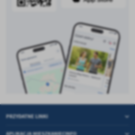
treści w postaci wiadomości, ofert, komunikatów mediów
społecznościowych.
PRZYDATNE LINKI
APLIKACJA MIESZKANIECINFO