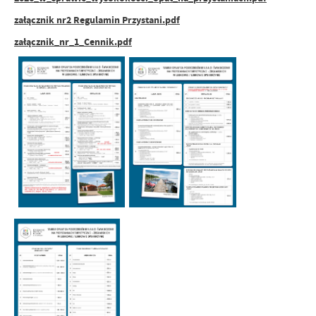
załącznik nr2 Regulamin Przystani.pdf
załącznik_nr_1_Cennik.pdf