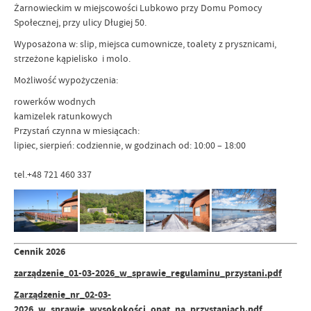
Żarnowieckim w miejscowości Lubkowo przy Domu Pomocy
Społecznej, przy ulicy Długiej 50.
Wyposażona w: slip, miejsca cumownicze, toalety z prysznicami,
strzeżone kąpielisko i molo.
Możliwość wypożyczenia:
rowerków wodnych
kamizelek ratunkowych
Przystań czynna w miesiącach:
lipiec, sierpień: codziennie, w godzinach od: 10:00 – 18:00
tel.+48 721 460 337
Cennik 2026
zarządzenie_01-03-2026_w_sprawie_regulaminu_przystani.pdf
Zarządzenie_nr_02-03-
2026_w_sprawie_wysokokości_opat_na_przystaniach.pdf