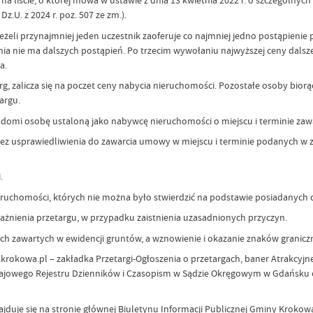
a liście, o której mowa w ustawie z dnia 13 kwietnia 2022 r. o szczególnych
.U. z 2024 r. poz. 507 ze zm.).
jeżeli przynajmniej jeden uczestnik zaoferuje co najmniej jedno postąpienie
 nie ma dalszych postąpień. Po trzecim wywołaniu najwyższej ceny dalsze p
a.
g, zalicza się na poczet ceny nabycia nieruchomości. Pozostałe osoby biorą
argu.
awiadomi osobę ustaloną jako nabywcę nieruchomości o miejscu i terminie za
 bez usprawiedliwienia do zawarcia umowy w miejscu i terminie podanych w 
.
eruchomości, których nie można było stwierdzić na podstawie posiadanyc
żnienia przetargu, w przypadku zaistnienia uzasadnionych przyczyn.
h zawartych w ewidencji gruntów, a wznowienie i okazanie znaków granicz
.krokowa.pl – zakładka Przetargi-Ogłoszenia o przetargach, baner Atrakcyjn
Krajowego Rejestru Dzienników i Czasopism w Sądzie Okręgowym w Gdańsku o
jduje się na stronie głównej Biuletynu Informacji Publicznej Gminy Kroko