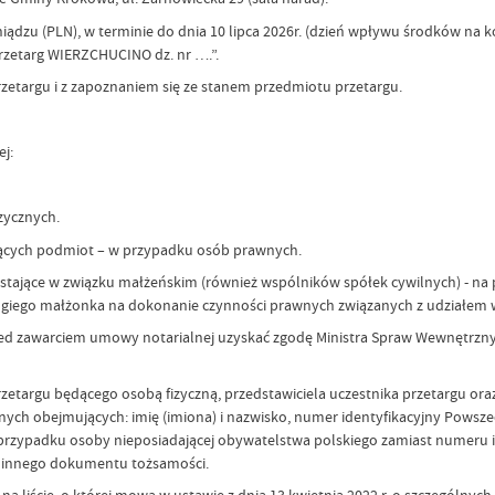
iądzu (PLN), w terminie do dnia 10 lipca 2026r. (dzień wpływu środków na
rzetarg WIERZCHUCINO dz. nr ….”.
etargu i z zapoznaniem się ze stanem przedmiotu przetargu.
j:
zycznych.
ących podmiot – w przypadku osób prawnych.
ostające w związku małżeńskim (również wspólników spółek cywilnych) - n
rugiego małżonka na dokonanie czynności prawnych związanych z udziałem 
ed zawarciem umowy notarialnej uzyskać zgodę Ministra Spraw Wewnętrznyc
rzetargu będącego osobą fizyczną, przedstawiciela uczestnika przetargu o
anych obejmujących: imię (imiona) i nazwisko, numer identyfikacyjny Powsz
W przypadku osoby nieposiadającej obywatelstwa polskiego zamiast numeru
b innego dokumentu tożsamości.