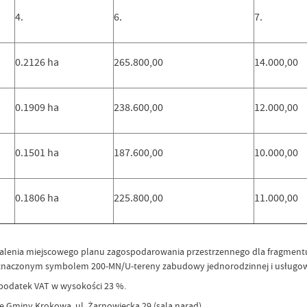
4.
6.
7.
0.2126 ha
265.800,00
14.000,00
0.1909 ha
238.600,00
12.000,00
0.1501 ha
187.600,00
10.000,00
0.1806 ha
225.800,00
11.000,00
walenia miejscowego planu zagospodarowania przestrzennego dla fragmentu ws
rze oznaczonym symbolem 200-MN/U-tereny zabudowy jednorodzinnej i usługow
 podatek VAT w wysokości 23 %.
zie Gminy Krokowa, ul. Żarnowiecka 29 (sala narad).