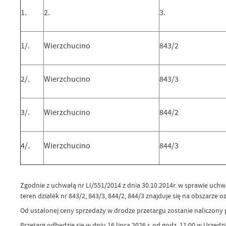
1.
2.
3.
1/.
Wierzchucino
843/2
2/.
Wierzchucino
843/3
3/.
Wierzchucino
844/2
4/.
Wierzchucino
844/3
Zgodnie z uchwałą nr LI/551/2014 z dnia 30.10.2014r. w sprawie uch
teren działek nr 843/2, 843/3, 844/2, 844/3 znajduje się na obsza
Od ustalonej ceny sprzedaży w drodze przetargu zostanie naliczony
Przetarg odbędzie się w dniu 16 lipca 2026 r. od godz. 11:00 w Urzęd