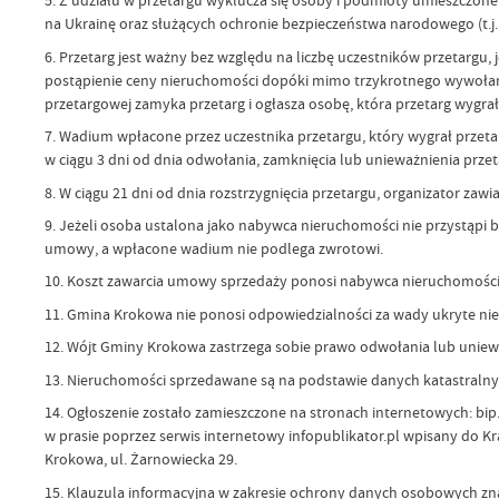
5. Z udziału w przetargu wyklucza się osoby i podmioty umieszczone n
na Ukrainę oraz służących ochronie bezpieczeństwa narodowego (t.j. Dz
6. Przetarg jest ważny bez względu na liczbę uczestników przetargu, 
postąpienie ceny nieruchomości dopóki mimo trzykrotnego wywołania
przetargowej zamyka przetarg i ogłasza osobę, która przetarg wygrał
7. Wadium wpłacone przez uczestnika przetargu, który wygrał przetar
w ciągu 3 dni od dnia odwołania, zamknięcia lub unieważnienia przet
8. W ciągu 21 dni od dnia rozstrzygnięcia przetargu, organizator z
9. Jeżeli osoba ustalona jako nabywca nieruchomości nie przystąpi
umowy, a wpłacone wadium nie podlega zwrotowi.
10. Koszt zawarcia umowy sprzedaży ponosi nabywca nieruchomości
11. Gmina Krokowa nie ponosi odpowiedzialności za wady ukryte ni
12. Wójt Gminy Krokowa zastrzega sobie prawo odwołania lub uniewa
13. Nieruchomości sprzedawane są na podstawie danych katastralnyc
14. Ogłoszenie zostało zamieszczone na stronach internetowych: bip
w prasie poprzez serwis internetowy infopublikator.pl wpisany do 
Krokowa, ul. Żarnowiecka 29.
15. Klauzula informacyjna w zakresie ochrony danych osobowych zna