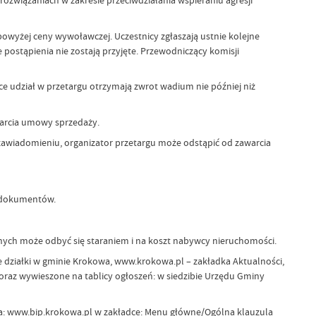
 rozwiązaniach w zakresie przeciwdziałania wspieraniu agresji
 powyżej ceny wywoławczej. Uczestnicy zgłaszają ustnie kolejne
ostąpienia nie zostają przyjęte. Przewodniczący komisji
ce udział w przetargu otrzymają zwrot wadium nie później niż
warcia umowy sprzedaży.
zawiadomieniu, organizator przetargu może odstąpić od zawarcia
h dokumentów.
nych może odbyć się staraniem i na koszt nabywcy nieruchomości.
e działki w gminie Krokowa, www.krokowa.pl – zakładka Aktualności,
raz wywieszone na tablicy ogłoszeń: w siedzibie Urzędu Gminy
wa: www.bip.krokowa.pl w zakładce: Menu główne/Ogólna klauzula