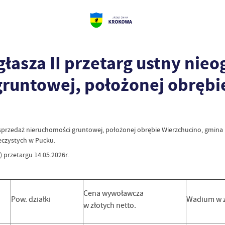
sza II przetarg ustny nieo
runtowej, położonej obrębi
a sprzedaż nieruchomości gruntowej, położonej obrębie Wierzchucino, gmin
eczystych w Pucku.
o) przetargu 14.05.2026r.
Cena wywoławcza
Pow. działki
Wadium w z
w złotych netto.