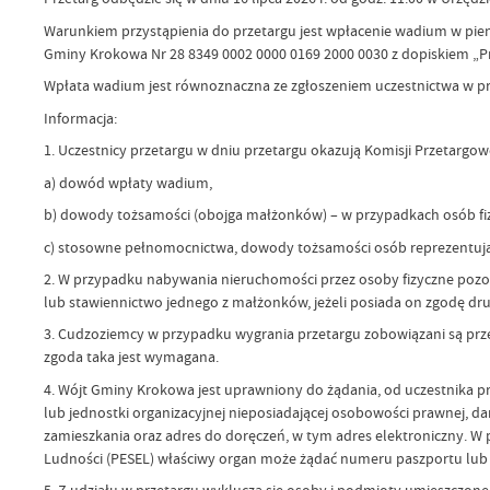
Warunkiem przystąpienia do przetargu jest wpłacenie wadium w pien
Gminy Krokowa Nr 28 8349 0002 0000 0169 2000 0030 z dopiskiem „P
Wpłata wadium jest równoznaczna ze zgłoszeniem uczestnictwa w prz
Informacja:
1. Uczestnicy przetargu w dniu przetargu okazują Komisji Przetargowe
a) dowód wpłaty wadium,
b) dowody tożsamości (obojga małżonków) – w przypadkach osób fi
c) stosowne pełnomocnictwa, dowody tożsamości osób reprezentuj
2. W przypadku nabywania nieruchomości przez osoby fizyczne poz
lub stawiennictwo jednego z małżonków, jeżeli posiada on zgodę d
3. Cudzoziemcy w przypadku wygrania przetargu zobowiązani są prz
zgoda taka jest wymagana.
4. Wójt Gminy Krokowa jest uprawniony do żądania, od uczestnika p
lub jednostki organizacyjnej nieposiadającej osobowości prawnej, d
zamieszkania oraz adres do doręczeń, w tym adres elektroniczny. 
Ludności (PESEL) właściwy organ może żądać numeru paszportu lu