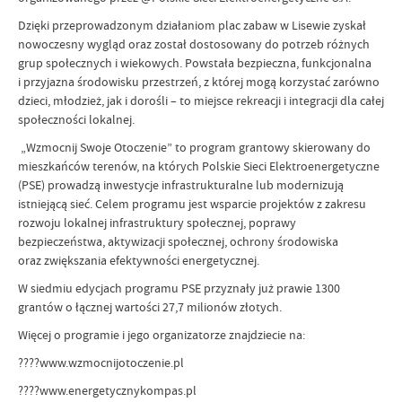
Dzięki przeprowadzonym działaniom plac zabaw w Lisewie zyskał
nowoczesny wygląd oraz został dostosowany do potrzeb różnych
grup społecznych i wiekowych. Powstała bezpieczna, funkcjonalna
i przyjazna środowisku przestrzeń, z której mogą korzystać zarówno
dzieci, młodzież, jak i dorośli – to miejsce rekreacji i integracji dla całej
społeczności lokalnej.
„Wzmocnij Swoje Otoczenie” to program grantowy skierowany do
mieszkańców terenów, na których Polskie Sieci Elektroenergetyczne
(PSE) prowadzą inwestycje infrastrukturalne lub modernizują
istniejącą sieć. Celem programu jest wsparcie projektów z zakresu
rozwoju lokalnej infrastruktury społecznej, poprawy
bezpieczeństwa, aktywizacji społecznej, ochrony środowiska
oraz zwiększania efektywności energetycznej.
W siedmiu edycjach programu PSE przyznały już prawie 1300
grantów o łącznej wartości 27,7 milionów złotych.
Więcej o programie i jego organizatorze znajdziecie na:
????www.wzmocnijotoczenie.pl
????www.energetycznykompas.pl