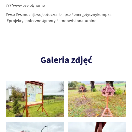
????www.pse.pl/home
#wso #wzmocnijswojeotoczenie #pse #energetycznykompas
#projektyspoleczne #granty #srodowiskonaturalne
Galeria zdjęć